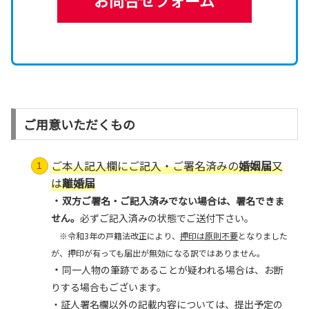
お問合せフォーム
ご用意いただくもの
ご本人記入欄にご記入・ご署名済みの
婚姻届
又
は
離婚届
・
双方ご署名・ご記入済みでない場合は、署名できま
せん。
必ずご記入済みの状態でご送付下さい。
※令和3年の戸籍法改正により、
押印は原則不要
となりました
が、押印が有っても届出が無効になる訳ではありません。
・
同一人物の筆跡であることが疑われる場合は、お断
りする場合もございます。
・証人署名欄以外の記載内容については、提出予定の