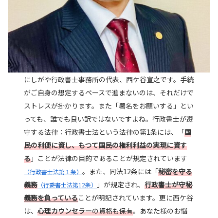
にしがや行政書士事務所の代表、西ケ谷宣之です。手続
がご自身の想定するペースで進まないのは、それだけで
ストレスが掛かります。また「署名をお願いする」とい
っても、誰でも良い訳ではないですよね。行政書士が遵
守する法律：行政書士法という法律の第1条には、「
国
民の利便に資し、もつて国民の権利利益の実現に資す
る
」ことが法律の目的であることが規定されています
。また、同法12条には「
秘密を守る
（行政書士法第１条）
義務
」が規定され、
行政書士が守秘
（行委書士法第12条）
義務を負っている
ことが明記されています。
更に西ケ谷
は、
心理カウンセラー
の資格も保有
。あなた様のお悩