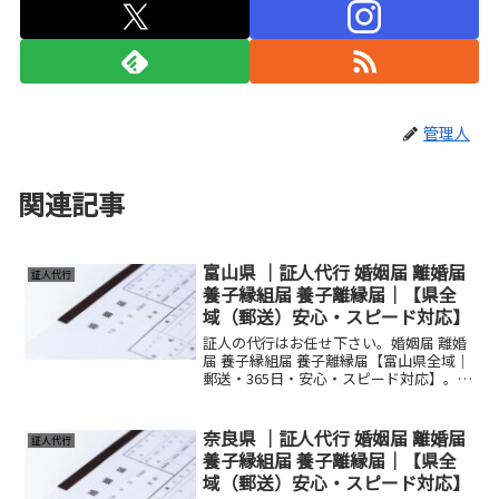
管理人
関連記事
富山県 ｜証人代行 婚姻届 離婚届
証人代行
養子縁組届 養子離縁届｜【県全
域（郵送）安心・スピード対応】
証人の代行はお任せ下さい。婚姻届 離婚
届 養子縁組届 養子離縁届【富山県全域｜
郵送・365日・安心・スピード対応】。富
山市、高岡市、氷見市、魚津市、黒部市
等。通常料金6,600円(+送料）。養子縁組
届・養子離縁届もご相談ください。
奈良県 ｜証人代行 婚姻届 離婚届
証人代行
養子縁組届 養子離縁届｜【県全
域（郵送）安心・スピード対応】