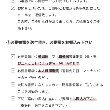
お電話でのお問合せでもお受けしております。
お問合せ頂いた後、ご説明とお振込み先等を記載した
メールをご返信致します。
この時、ご不明な点がありましたら、ご遠慮なくご連
絡下さい。
②必要書類を送付頂き、必要額をお振込み下さい。
必要書類①：
婚姻届
、又は
離婚届
等届出書（夫・妻、
お二人ご自身による署名・押印済のもの
）
必要書類②
：
本人確認書類
（運転免許証・マイナンバ
ーカード等）の写し
大切な書類になりますので、簡易書留等でご送付される
ことをお勧めします。
下記
ご案内の振込口座に、必要額を
お振込み下さい
（※振込手数料をご負担下さい）。