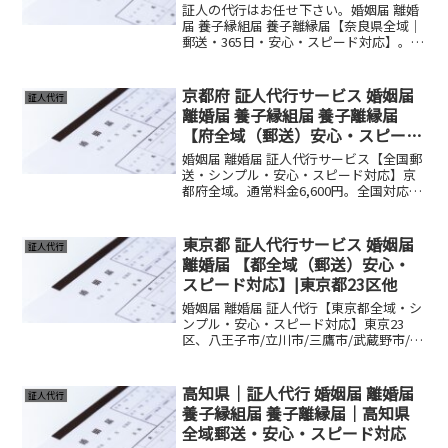
証人の代行はお任せ下さい。婚姻届 離婚
届 養子縁組届 養子離縁届【奈良県全域｜
郵送・365日・安心・スピード対応】。奈
良市、天理市、橿原市、大和高田市等。
通常料金6,600円(+送料）。養子縁組届・
養子離縁届もご相談ください。
京都府 証人代行サービス 婚姻届
証人代行
離婚届 養子縁組届 養子離縁届
【府全域（郵送）安心・スピード
対応】京都市/亀岡市/宇治市/福知
婚姻届 離婚届 証人代行サービス【全国郵
山市等
送・シンプル・安心・スピード対応】京
都府全域。通常料金6,600円。全国対応し
ます。様々なご事情で、証人欄の署名を
お願いする人が居ない方へ、行政書士が
証人欄への署名を致します。
東京都 証人代行サービス 婚姻届
証人代行
離婚届 【都全域（郵送）安心・
スピード対応】|東京都23区他
婚姻届 離婚届 証人代行【東京都全域・シ
ンプル・安心・スピード対応】東京23
区、八王子市/立川市/三鷹市/武蔵野市/調
布市等。通常料金6,600円。全国対応しま
す。様々なご事情で、証人欄の署名をお
願いする人が居ない方へ、誰にも知られ
高知県｜証人代行 婚姻届 離婚届
証人代行
ずに行政書士が証人欄への署名を致しま
養子縁組届 養子離縁届｜高知県
す。
全域郵送・安心・スピード対応