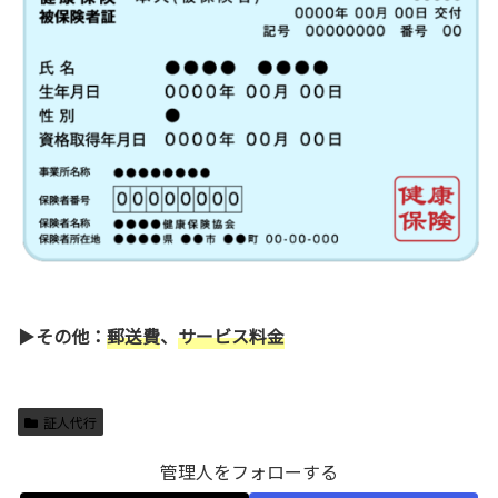
▶
その他：
郵送費
、
サービス料金
証人代行
管理人をフォローする