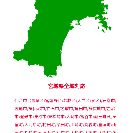
宮城県全域対応
仙台市（青葉区/宮城野区/若林区/太白区/泉区)/石巻市/
塩竈市/気仙沼市/白石市/名取市/角田市/多賀城市/岩沼
市/登米市/栗原市/東松島市/大崎市/富谷市/蔵王町/七ヶ
宿町/大河原町/村田町/柴田町/川崎町/丸森町/亘理町/山
元町/松島町/七ヶ浜町/利府町/大和町/大郷町/大衡村/色