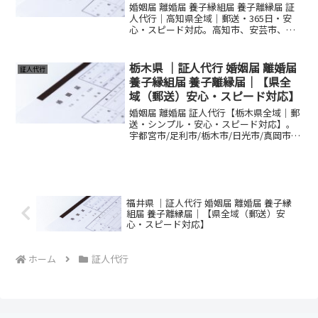
婚姻届 離婚届 養子縁組届 養子離縁届 証
人代行｜高知県全域｜郵送・365日・安
心・スピード対応。高知市、安芸市、宿
毛市、四万十市等。通常料金6,600円(+送
料）。養子縁組届・養子離縁届もご相談
ください。
栃木県 ｜証人代行 婚姻届 離婚届
証人代行
養子縁組届 養子離縁届｜【県全
域（郵送）安心・スピード対応】
婚姻届 離婚届 証人代行【栃木県全域｜郵
送・シンプル・安心・スピード対応】。
宇都宮市/足利市/栃木市/日光市/真岡市
等。通常料金6,600円(+送料）。養子縁組
届・養子離縁届もご相談ください。
福井県 ｜証人代行 婚姻届 離婚届 養子縁
組届 養子離縁届｜【県全域（郵送）安
心・スピード対応】
ホーム
証人代行