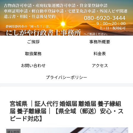
ご挨拶
事務所概要
取扱業務
料金表
お問い合わせ
アクセス
プライバシーポリシー
宮城県 ｜証人代行 婚姻届 離婚届 養子縁組
届 養子離縁届｜【県全域（郵送）安心・ス
ピード対応】
証人代行