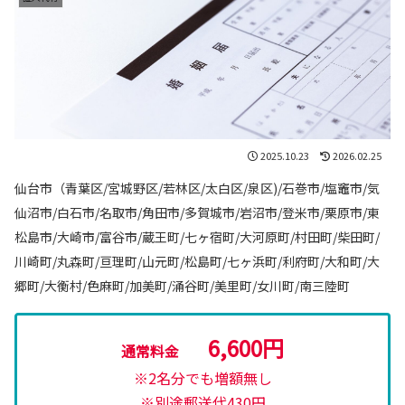
2025.10.23
2026.02.25
仙台市（青葉区/宮城野区/若林区/太白区/泉区)/石巻市/塩竈市/気
仙沼市/白石市/名取市/角田市/多賀城市/岩沼市/登米市/栗原市/東
松島市/大崎市/富谷市/蔵王町/七ヶ宿町/大河原町/村田町/柴田町/
川崎町/丸森町/亘理町/山元町/松島町/七ヶ浜町/利府町/大和町/大
郷町/大衡村/色麻町/加美町/涌谷町/美里町/女川町/南三陸町
6,600円
通常料金
※2名分でも増額無し
※別途郵送代430円