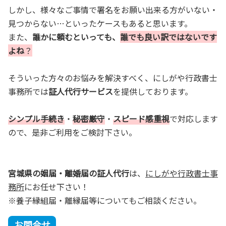
しかし、様々なご事情で署名をお願い出来る方がいない・
見つからない…といったケースもあると思います。
また、
誰かに頼むといっても、
誰でも良い訳ではないです
よね
？
そういった方々のお悩みを解決すべく、にしがや行政書士
事務所では
証人代行サービス
を提供しております。
シンプル手続き
・
秘密厳守
・
スピード感重視
で対応します
ので、是非ご利用をご検討下さい。
宮城県の姻届・離婚届の証人代行
は、
にしがや行政書士事
務所
にお任せ下さい！
※養子縁組届・離縁届等についてもご相談ください。
お問合せ